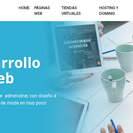
HOME
PÁGINAS
TIENDAS
HOSTING Y
WEB
VIRTUALES
DOMINIO
rrollo
eb
de administrar, con diseño a
s de moda en muy poco